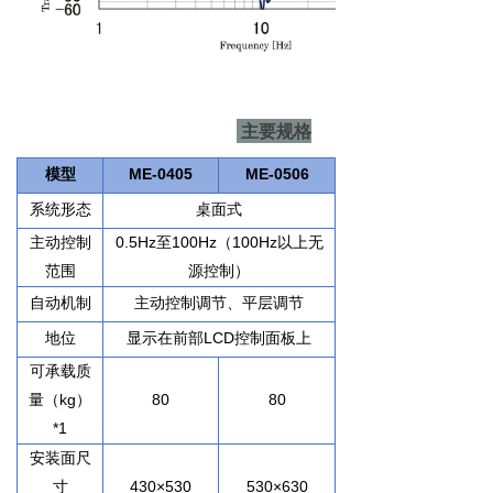
主要规格
ME-0405
ME-0506
模型
系统形态
桌面式
0.5Hz
100Hz
100Hz
主动控制
至
（
以上无
范围
源控制）
自动机制
主动控制调节、平层调节
LCD
地位
显示在前部
控制面板上
可承载质
kg
80
80
量（
）
*1
安装面尺
430×530
530×630
寸