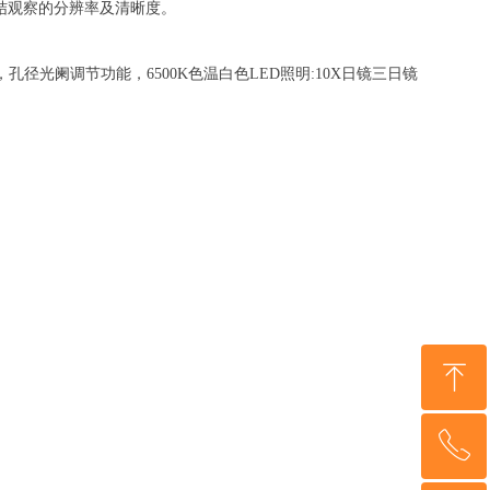
质结观察的分辨率及清晰度。
孔径光阑调节功能，6500K色温白色LED照明:10X日镜三日镜
ꁸ
ꂅ
回到顶部