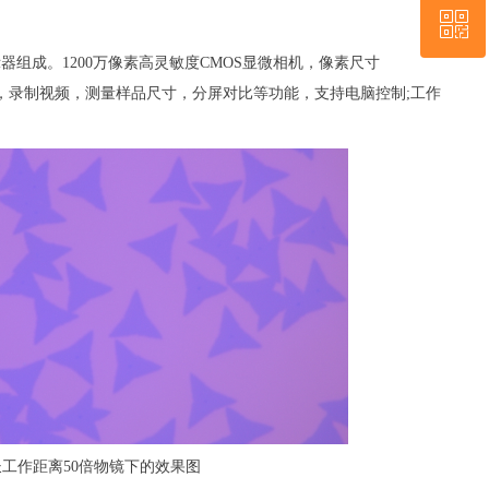
ꀥ
029-82475571
示器组成。1200万像素高灵敏度CMOS显微相机，像素尺寸
微信二维码
可进行照片拍摄，录制视频，测量样品尺寸，分屏对比等功能，支持电脑控制;工作
长工作距离50倍物镜下的效果图