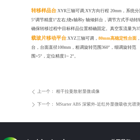
转移样品台
:XYR三轴可调;XY方向行程 20mm，系统
5°调节精度1°左右;绕x轴和y 轴倾斜台，调节方式手动
确保转移过程中目标样品位置精确固定。真空泵流量为35L
载玻片移动平台
:XYZ三轴可调，
80mm高稳定性台面
台，台面直径100mm，粗调旋转范围360°，细调旋转范
围+5°，定位精度1~ 2°。
上一个：
相干拉曼散射显微成像
ꄴ
下一个：
MStarter ABS 深紫外-近红外显微吸收光
ꄲ