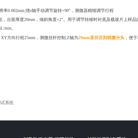
分辨率0.002mm;绕z轴手动调节旋转+90°，测微器精细调节行程
转轮，台面厚度20mm，倾斜角度+2°。用于调节转移时衬底及载玻片上样品
/min。
，XY方向行程25mm，测微丝杆控制;Z轴为
29mm直径百刻线微分头
，便于
谱测试系统