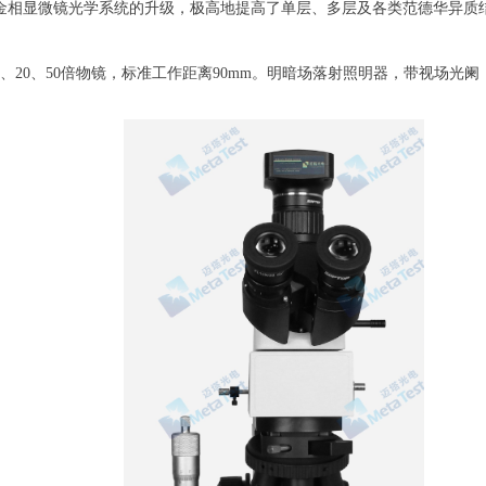
通过金相显微镜光学系统的升级，极高地提高了单层、多层及各类范德华异
、20、50倍物镜，标准工作距离90mm。明暗场落射照明器，带视场光阑，