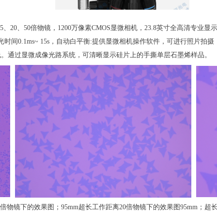
、20、50倍物镜，1200万像素CMOS显微相机，23.8英寸全高清专业显
B3.0传输;曝光时间0.1ms~ 15s，自动白平衡:提供显微相机操作软件，
金头数据线。通过显微成像光路系统，可清晰显示硅片上的手撕单层石墨烯样品。
5倍物镜下的效果图；95mm超长工作距离20倍物镜下的效果图95mm；超