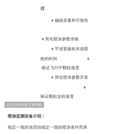
仪
♦
确保质量和可靠性
♦
简化喷涂参数传输
♦
节省更换粉末或喷
♦
枪的时间
验证飞行中颗粒速度
♦
简化喷涂参数开发
♦
验证颗粒送粉速度
左右滑动查看完整表格
喷涂监测设备介绍：
稳定一致的涂层由稳定一致的喷涂条件而来