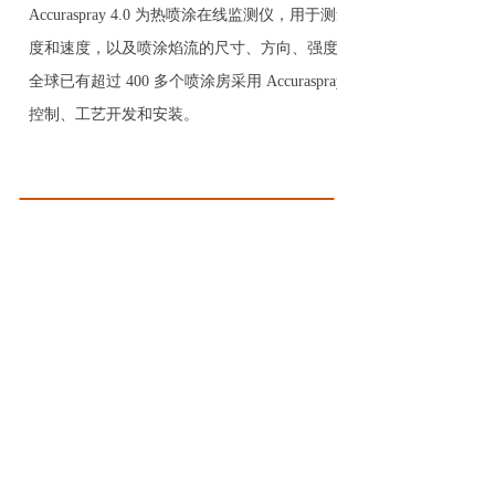
Accuraspray 4.0 为热喷涂在线监测仪，用于测量喷涂粒子的温
度
和速度，以及喷涂焰流的尺寸、方向、强度和稳定性。今天，
全
球已有超过 400
多个喷涂房采用 Accuraspray 4.0 进行质量
控制、工艺开发和安装。
左右滑动查看完整表格
Accuraspray CS：生产友好型冷喷涂在线监测设备
Accuraspray CS 是一种冷喷涂在线监测设备，用于测量飞行中的
颗粒速度和送粉速度。与热喷涂用的前身Accuraspray 4.0 一样，
这是一款易于使用的冷喷涂在线监测设备，用于日常监控质量控
制、工艺开发和设置传输。