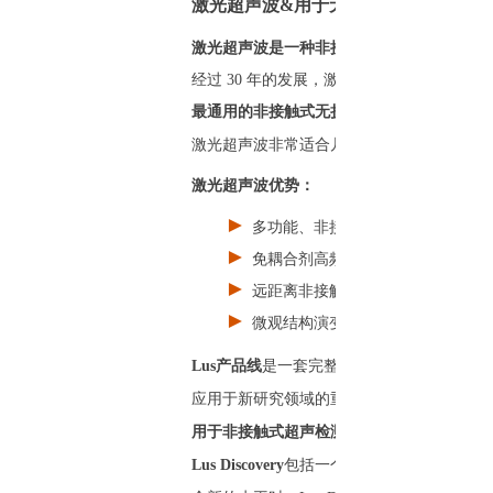
激光超声波&用于无损检测
激光超声波是一种非接触、非破坏性的评估方
经过 30 年的发展，激光超声波技术现已
最通用的非接触式无损超声波检测技术
激光超声波非常适合几乎任何环境中的在线
激光超声波优势：
►
多功能、非接触式超声检查
►
免耦合剂高频超声波
►
远距离非接触式无损检测
►
微观结构演变实时表征
Lus产品线
是一套完整的工具，可帮助您快速
应用于新研究领域的重要组成部分，以获得
用于非接触式超声检测和学术研究的优质设
Lus Discovery
包括一个通过光纤连接的光学探