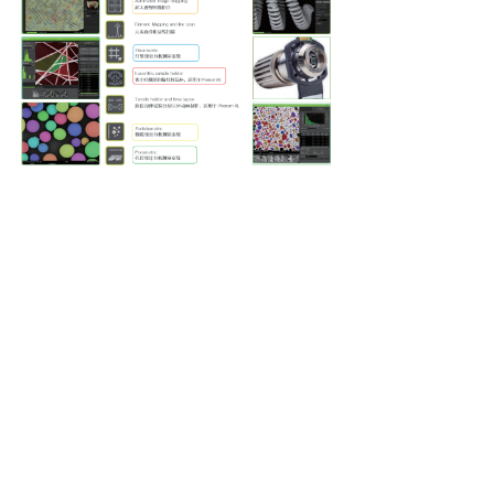
上一个：
X射线显微镜
ꄴ
下一个：
原子吸收光谱仪
ꄲ
电话：
029-82475571