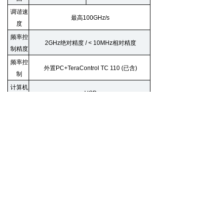
调谐速
最高
100GHz/s
度
频率控
2GHz
绝对精度
/
< 10MHz
相对精度
制精度
频率控
外置
PC+TeraControl TC 110 (
已含
)
制
计算机
USB
接口
上一个：
多波长激光系统iChrome FLE
ꄴ