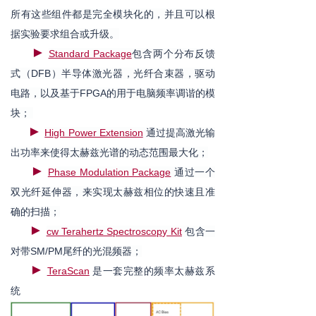
所有这些组件都是完全模块化的，并且可以根
据实验要求组合或升级。
►
Standard Package
包含两个分布反馈
式（DFB）半导体激光器，光纤合束器，驱动
电路，以及基于FPGA的用于电脑频率调谐的模
块；
►
High Power Extension
通过提高激光输
出功率来使得太赫兹光谱的动态范围最大化；
►
Phase Modulation Package
通过一个
双光纤延伸器，来实现太赫兹相位的快速且准
确的扫描；
►
cw Terahertz Spectroscopy Kit
包含一
对带
SM/PM尾纤的光混频器；
►
TeraScan
是一套完整的频率太赫兹系
统