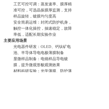
工艺可控可调：蒸发速率、膜厚精
准可控，可选晶振膜厚监测，支持
样品旋转，镀膜均匀度高
安全简易运维：封闭式防护机身，
触控一体化操控，抽速稳定，故障
率低，适配长期实验作业
主要应用场景
光电器件研发：OLED、钙钛矿电
池、半导体导电电极薄膜制备
显微样品制备：电镜样品导电镀
膜，提升微观形貌观测效果
材料科研实验：光学薄膜、防护薄
膜、有机功能薄膜科研试制
高校实验室教学：真空镀膜工艺教
学、薄膜理化性能研究实验
上一篇：
无
ꂃ